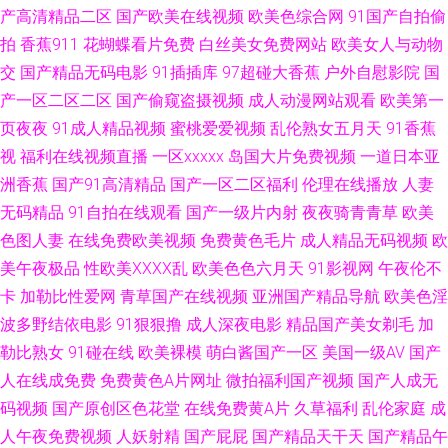
片 91传媒免费观看视频 麻豆传媒二区 福利导航 亚州成A 豆花官网进入免费
产高清精品二区
国产欧美在线视频
欧美色综合网
91国产自拍偷
拍
香蕉911
花蝴蝶看片免费
白丝美女免费网站
欧美女人与动物
吃瓜 丝袜avtt东京热 91唐伯虎黄 美欧韩视频 影音先锋资源无人区 欧美亚洲
交
国产精品无码电影
91插插库
97超碰大香蕉
户外自慰影院
国
产一区二区二区
国产偷窥盗摄视频
成人动漫网站观看
欧美第一
日韩国产其它 91麻豆天美一区 老湿69视频福利在线 91超碰在线青青草 欧洲
页夜夜
91成人精品视频
蜜桃爱爱视频
乱伦熟女五月天
91香蕉
女同按摩 91看视频 久久精品高清免费视频 91福利海角 美女操鸡 91N在线网
视
福利在线视频直播
一区xxxxx
岛国大片免费视频
一道日本亚
洲香蕉
国产91高清精品
国产一区二区福利
伦理在线播放
人妻
站 豆花视屏 亚洲福利电影 97资源站老师素人 日韩韩日免费视频 91视频cn
无码精品
91自拍在线观看
国产一级片内射
夜夜骑青青草
欧美
色图人妻
在线免费欧美视频
免费黄色毛片
成人精品无码视频
欧
婷婷午夜精品久久 91在线观看免费蜜桃 青草av不卡 91午夜福利视频不卡 国
美午夜极品
性欧美ⅩⅩⅩⅩ乱
欧美色色六月天
91影视网
午夜伦不
卡
加勒比性爱网
青草国产在线视频
亚洲国产精品导航
欧美色淫
产玖玖爱 伊人青青91 91精选视频 久久有精品 69福利社不卡 萌白酱肏屄视
波多野结依电影
91狠狠撸
成人深夜电影
精品国产美女剃毛
加
勒比熟女
91碰在线
欧美裸模
萌白酱国产一区
美国一级AV
国产
频 91人妻人人操人人爽 青草伊人大香蕉 91深夜网站色 日韩欧美在线不卡一
人在线成免费
免费黄色A片网址
微拍福利国产视频
国产人成无
区 超碰福利人人乐 日本不卡海角 91看片 黄天堂av 综合网艹 国产成人片 中
码视频
国产原创区色花堂
在线免费黄A片
久草福利
乱伦家庭
成
人午夜免费视频
人妖射精
国产屁屁
国产精品天干天
国产精品午