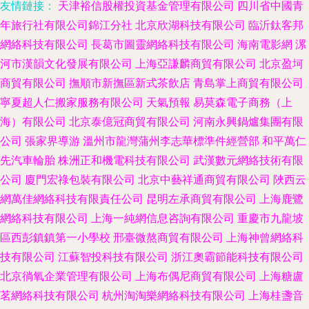
友情鏈接：
天津裕信股權投資基金管理有限公司
四川省中國青
年旅行社有限公司錦江分社
北京欣湖科技有限公司
臨沂鈦客邦
網絡科技有限公司
長葛市圖靈網絡科技有限公司
海南電影網
漯
河市漢韻文化發展有限公司
上海亞謙麟商貿有限公司
北京盈坷
商貿有限公司
撫順市新撫區新式茶飲店
青島掌上商貿有限公司
寧夏超人仁搬家服務有限公司
天氣預報
易莫森電子商務（上
海）有限公司
北京泰億冠商貿有限公司
河南永興鍋爐集團有限
公司
張家界導游
溫州市龍灣蒲州李志華標準件經營部
和平萬仁
先汽車輪胎
株洲正和機電科技有限公司
武漢數元網絡技術有限
公司
廈門宏祿包裝有限公司
北京中藝祥通商貿有限公司
陜西云
網萬佳網絡科技有限責任公司
昆明左承商貿有限公司
上海鹿鷺
網絡科技有限公司
上海一純網信息咨詢有限公司
重慶市九龍坡
區西彭鎮鎮第一小學校
邢臺微熬商貿有限公司
上海神曾網絡科
技有限公司
江蘇智投科技有限公司
浙江奧霸節能科技有限公司
北京徜氧企業管理有限公司
上海布偶尼商貿有限公司
上海糖盧
茗網絡科技有限公司
杭州淘淘樂網絡科技有限公司
上海桂盞音