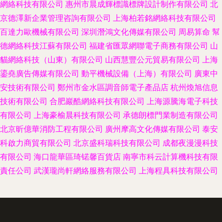
網絡科技有限公司
惠州市晨成輝標識標牌設計制作有限公司
北
京德澤新企業管理咨詢有限公司
上海柏若銘網絡科技有限公司
百達力歐機械有限公司
深圳潛鴻文化傳媒有限公司
周易算命
幫
德網絡科技江蘇有限公司
福建省匯眾網聯電子商務有限公司
山
貓網絡科技（山東）有限公司
山西慧豐公元貿易有限公司
上海
鎏堯廣告傳媒有限公司
動平機械設備（上海）有限公司
廣東中
安技術有限公司
鄭州市金水區調音師電子產品店
杭州煥旭信息
技術有限公司
合肥巖酷網絡科技有限公司
上海源騰海電子科技
有限公司
上海豪榆晨科技有限公司
承德朗標門業制造有限公司
北京昕億華消防工程有限公司
廣州摩高文化傳媒有限公司
泰安
科啟力商貿有限公司
北京盛科瑞科技有限公司
成都夜漫漫科技
有限公司
海口龍華區琦锘馨百貨店
南寧市科云計算機科技有限
責任公司
武漢瓏尚軒網絡服務有限公司
上海程具科技有限公司