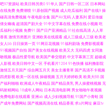
女足交 91大香蕉cn 欧美性爱成人在线 92自啪 四虎四虎色AV AV在线免费播
吧97资源站
欧美日韩另类0
91华人
国产日韩一区二区
日本网站
在线免费
免费潮喷
91原创国产视频
成人吃瓜福利
国产在线9
操
放人妻 香蕉嫩草 福利小视频在线观看 亚洲天堂精品久久 国产情侣肏屄视频
碰高清免费视频
午夜电影全集
国产AV无码
人妻系列
爱豆传媒
倩女幽魂
超清国产剧大全
91中文字幕在线
免费在线小视频
吃
91试看一分钟视频 日韩亚洲精品在线 国产黄色在线 91网站入囗 在线不卡av
瓜福利小视频
免费91
国产日产亚洲精品
91社在线高清
人人草
香蕉
激情另类图片
亚洲欧美在线观看
成人三级成人三级
欧美老
小电影 91在线色色 欧美成在线 国产ts网站在线观看 91c一区 九九福利导航
女人bb
日日操第一页
91网豆花视频
91福利剧场
免费影视观看
91看片免费观看成人版 最新伪娘TS在线观看 日韩在线高潮 91黄色视频网站
91视频国产自拍
国产美女在线视频
欧美又大
无码四虎
女同激
吻视频
极品性爱导航
欧美国产拳交喷奶
中文字幕第三页
超碰成
国产喷水在线观看 国产精品久久欠 91网站入口免费在线看 熟女一区二区三
人影视
欧美日韩中文一区
手机看片1204
91色快播
福利撸影院
激情五月天国产
综合网五月天
美女主播青草
国产高清不卡视频
区 日韩妞妞黄色网 丁香花婷婷色导航 亚洲五区在线观看 成人NV视频 国内精
四虎影视
欧美一区在线
操碰视频
五月天婷婷欧美
欧美大BB
国
产福利啪啪
欧洲成人午夜精品
国产精品美乳
男人操蜜桃视频
无
品久久98 人妻第八页 玖玖爱伊人西瓜 avav福利 国产精品91对白视频 九草
码射精网站
18成年人网站
日本高清电影网
男女啪啪午夜视频
免费电影在线观看
亚洲ab
成人少妇视频导航
91国产小青蛙
国
91 三级黄色高清在线 国产第一福利 最新黑料吃瓜AV 黃色網五月天偷拍 91
产成年免费网站
国产视频高清在线
精品香蕉
求a片网址
麻豆tv