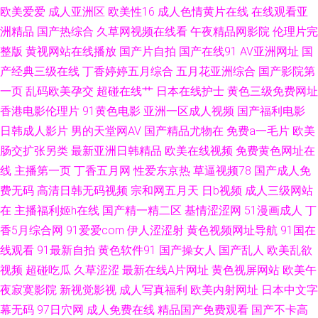
国产熟女 国产av自拍资源网站 深夜免费网站 91次元免费视频 91人妻激情视
欧美爱爱
成人亚洲区
欧美性16
成人色情黄片在线
在线观看亚
洲精品
国产热综合
久草网视频在线看
午夜精品网影院
伦理片完
频 99导航亚洲 国产精品海角大神 久草福利在线观看 欧美另类日韩在线 先锋
整版
黄视网站在线播放
国产片自拍
国产在线91
AV亚洲网址
国
产经典三级在线
丁香婷婷五月综合
五月花亚洲综合
国产影院第
Av中文区 91老湿机 91在线观看视频 国产ts在线视频 欧美操B 色蜜桃av免费
一页
乱码欧美孕交
超碰在线艹
日本在线护士
黄色三级免费网址
香港电影伦理片
91黄色电影
亚洲一区成人视频
国产福利电影
羞羞 夜间伦理欧美 91茄子看片 97电影院色 狼友福利社区 欧美性爱成人在线
日韩成人影片
男的天堂网AV
国产精品尤物在
免费a一毛片
欧美
肠交扩张另类
最新亚洲日韩精品
欧美在线视频
免费黄色网址在
91操com 91在线视频青 黄在线观看 欧美另类不卡 午夜剧场体验一分钟 91黑
线
主播第一页
丁香五月网
性爱东京热
草逼视频78
国产成人免
人在线 91在线老司机青青草 美女网站在线观看 先锋影音av第一页 91少妇黑
费无码
高清日韩无码视频
宗和网五月天
日b视频
成人三级网站
在
主播福利姬h在线
国产精一精二区
基情涩涩网
51漫画成人
丁
丝在线观看 国产妓女一一二区三区 狼友aa 日韩干狠狠 亚洲成av人影院 91大
香5月综合网
91爱爱com
伊人涩涩射
黄色视频网址导航
91国在
线观看
91最新自拍
黄色软件91
国产操女人
国产乱人
欧美乱欲
神免费在线 91视频在线免费观看 超碰98色主播放 韩国伦理片妈妈的朋友 欧
视频
超碰吃瓜
久草涩涩
最新在线A片网址
黄色视屏网站
欧美午
夜寂寞影院
新视觉影视
成人写真福利
欧美内射网址
日本中文字
美久久区 深爱激情福利观影院 91大神手机在线观看 91探花系列在线观看 另
幕无码
97日穴网
成人免费在线
精品国产免费观看
国产不卡高