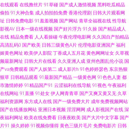
电影天堂在线污 av资源先锋乱 91福利社色色 wwwav东方av 69麻豆 超碰日
在线观看
在线撸丝片
91草碰
国产成人激情视频
黑料吃瓜精品
偷拍
91大神合集
成人拍拍拍免费
香港伦理剧
日韩大片观看网
日夜夜操 91啦中文在线伦 91碰在线视频 精品www 婷婷综合网狼人 91老司
址
日韩免费电影
91羞羞视频
国产网站
青草全福视在线
性导航
影视AV
日本一级在线视频
国产好片浮力
91久操
国产精品成人
机视频影院 在线免费观看毛片基地 91秒拍视频福利 91网站快播传媒 亚洲欧
在线
精品免费看
人人看操碰
午夜伦理电影网
久久国自产拍精品
高清乱码0
国产欧美
日韩三级黄色A片
伦理电影亚洲国产
福利
洲综合日韩精品 91豆花网页跳转 av草逼网 亚洲色图网址 手机一级h迷奸系
姬黄色网址
欧美伊人影院
丁香成人五月花
黄色网网址女
久草视
频最新网址
日韩大片在线看
久久亚洲人成
亚州色图乱伦小说
国
列 91AV福利导航 亚洲三级网络黄色片 色婷亚洲天堂 91成人青青草婷婷 影
产va免费观看
国产人妖第二
成人影片h
91色婷婷瑟色
东京热狠
音先锋av站 色司机APP导航 国产伪娘系列正在播放 av成人免费观看看 黑人
狠草
日韩精品观看
91最新国产精品
一级黄色网
91色色人妻
都
市激情婷婷
91精品国产91
云涩福利在线导航
91视色
午夜福利
性爱亚洲wwww 国产精品久久九 91伊人大 亚洲伊人变态中文字幕 91操熟女
在线网站
91直播
91处女
伊人网青青草
国产又爽又黄又无
久草
福利资源网
东方成人在线
国产一级免费大片
成年免费视频网站
综合欧美第一第二第三 www亚洲国产精品 国内自拍av 美女三级在线播放AV
国产在线播放网站
亚洲日本视频
淫淫网网
成人影视国产在线
深
夜福利网址
欧美在线免费看
日夜夜欧美
国产大片中文字幕
国产
导航亚洲99导航亚洲 午夜福利九洲 91AV福利在线 91伦理影院福利 91竹菊
片91
操久婷婷
91视频你懂得
黄色三级片毛片
免费电影片
日韩