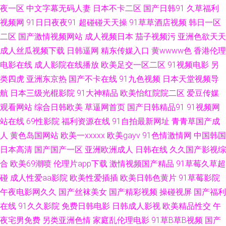
日韩欧无码视频 国产精品精 中文字幕首页人妻91 福利导航国产91 香蕉91在
夜一区
中文字幕无码人妻
日本不卡二区
国产日韩91
久草福利
视频网
91日日夜夜91
超碰碰天天操
91草草酒店视频
韩日一区
线 超碰在线大青青青青 四虎影院社区网站 99国产综合精品 三级在线网址 91
二区
国产激情视频网站
成人视频日本
茄子视频污
亚洲色欲天天
成人丝瓜视频下载
日韩逼网
精东传媒入口
黄wwww色
香港伦理
伊人超碰 老司机福利微拍 91n一页二页三页 男女做事网站 91乱子伦国产伦
电影在线
成人影院在线播放
欧美足交一区二区
91视频电影
另
类四虎
亚洲东京热
国产不卡在线
91九色视频
日本天堂视频导
九一视频免费入口 91精品在线视频观看视频 欧美人×Ⅹzozo特 91看恋足 黑丝
航
日本三级光棍影院
91大神精品
欧美怡红院院二区
爱豆传媒
美腿五月天 91c鈥唍 久久精品国 91短视频美女视频 极品AV福利 91爱爱视 探
观看网站
综合日韩欧美
草逼网首页
国产日韩精品91
91视频网
站在线
69性影院
福利资源在线
91自拍最新网址
青青草国产成
花黑丝啪 男人天堂色99 97在线久久 东方av免费观看 91九色蝌蚪少妇 国i视
人
黄色岛国网站
欧美一xxxxx
欧美gayv
91色情激情网
中国韩国
日本高清
国产国产一区
亚洲欧洲成人
日韩在线
久久国产影视综
频 97人妻资源站 九九热久久 亚洲女同性恋 福利社区一区 五月丁香花视频
合
欧美69潮喷
伦理片app下载
激情视频国产精品
91草莓久草超
碰
成人性爱aa影院
欧美性爱插插
欧美日韩色黄片
91草莓影院
国产传媒第二页 亚洲啪啪 福利国产91 五月桃花网一道本 国产精品久久内蒙
午夜电影网久久
国产丝袜美女
国产精彩视频
操碰视屏
国产福利
亚洲国产三级片之网站 国产福利一区二区三区 91干逼免费 久久精品网一区
在线
91久久影院
免费日韩电影
日韩成人影视
欧美精品性交
午
夜宅男免费
另类亚洲色情
家庭乱伦理电影
91草B草B视频
国产