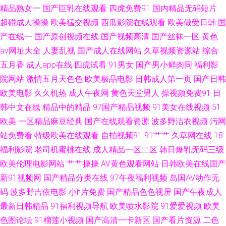
91黄瓜视频在线观看 久肏视频字幕 91试看一分钟视频 人妻的诱惑ok天堂 91
精品熟女一
国产巨乳在线观看
四虎免费91
国内精品无码短片
超碰成人操操
欧美猛交视频
西瓜影院在线观看
欧美做受日韩
国
亚洲黄页 欧美日韩成人麻豆精品 av爱福利 色噜噜狠狠一区二区三 99在线操
产在线一
国产原创视频在线
国产视频高清
国产丝袜一区
黄色
av网址大全
人妻乱视
国产成人在线网站
久草视频资源站
综合
逼 日本強姦 91嫂子 超碰夜夜撸视频 91大神传媒视频 乱子伦毛片国产 深夜
五月香
成人app在线
四虎试看
91男女
国产男小鲜肉同
福利影
院网站
激情五月天色色
欧美极品电影
日韩成人第一页
国产日韩
老湿机 91青青碰 日本论理第一页 浮力影院限制级 蜜桃视频免费观看 91视频
欧美电影
久久机热
成人午夜网
黄色天堂男人
操视频免费91
日
在线免费看 丝瓜草莓视频污 东方四虎影库 午夜剧场青椒 成人午夜福利在线
韩中文在线
精品中的精品
97国产精品视频
91美女在线视频
51
欧美
一区精品麻豆经典
国产在线观看资源
波多野洁衣视频
污网
亚洲国产精品黄色 传媒导航在线 亚洲av成人电影不卡 老湿机69福利 91狼人
站免费看
特级欧美在线观看
自拍视频91
91艹艹
久草网在线
18
福利影院
老司机蜜桃在线
成人精品一区二区
韩日爆乳无码三级
影院 日本不卡一二三区 肏屄视频网址 午夜剧场色中色 www日韩激情 三级黄
欧美伦理电影网站
艹艹操操
AV黄色观看网站
日韩欧美在线国产
新91视频网
国产精品分类在线
97午夜福利视频
岛国AV动作无
在线 91最新国产视频 日韩丁香在线免费观看 伊人极品激情影院 三级色拉拉
码
波多野吉依电影
小h片免费
国产精品色色视屏
国产午夜成人
最新日韩精品
91福利视频导航
欧美喷水影院
91爱爱视频
欧美
韩国拉拉hd 丁香花宗合 丝瓜视频污下载啪啪啪 欧美韩性生活一区区 黑丝美
色图论坛
91榴莲小视频
国产高清一卡新区
国产看片资源
二色