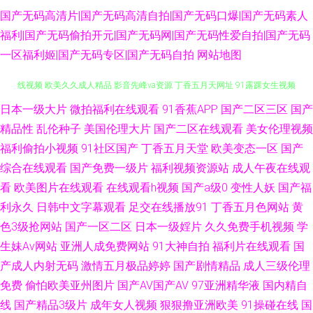
国产无码高清片|国产无码高清自拍|国产无码口爆|国产无码素人
福利|国产无码偷拍开元|国产无码网|国产无码性爱自拍|国产无码
一区福利姬|国产无码专区|国产无码自拍
网站地图
91豆花国产尤物 四虎WW 老女18p 91逼在线 国产福利久久 四虎色站 91试在
日本一级大片
微拍福利在线观看
91香蕉APP
国产二区三区
国产
精品性
乱伦种子
美国伦理大片
国产二区在线观看
美女伦理视频
线视频 欧美久久成人精品 影音先峰va资源 丁香五月天网址 91露踝女生视频
福利偷拍小视频
91社区国产
丁香五月天堂
欧美变态一区
国产
综合在线观看
国产免费一级片
福利视频资源站
成人午夜在线观
推荐 无码视频午夜爽爽 91艹人 国产精品久久网站 91豆花成人网站入口 av在
看
欧美图片在线观看
在线观看h视频
国产a级0
变性人妖
国产福
利永久
日韩中文字幕观看
足交在线播放91
丁香五月色网站
黄
线黑料网站 超碰东京热老师 玖玖资源站在线 91熟女丝袜福利 成人午夜无码
色3级抢网站
国产一区二区
日本一级婬片
久久免费手机视频
学
生妹Av网站
亚洲人成免费网站
91大神自拍
福利片在线观看
国
福利 老熟女91九色 肏老司机 国产精品夜夜嗨 91福利青草国产 精品国精品国
产成人内射无码
激情五月极品婷婷
国产剧情精品
成人三级伦理
产自 91成人进入入口 久草视频网 九九午夜成人剧场 91蜜臀在线观看 美女大
免费
偷怕欧美亚州图片
国产AV国产AV
97亚洲精华液
国内精自
线
国产精品3级片
成年女人视频
狠狠撸亚洲欧美
91操碰在线
国